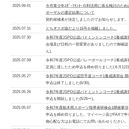
2025.09.01
今市青少年ｽﾎﾟｰﾂｾﾝﾀｰの利活用に係る検討の
ポーザルの選定結果について
契約候補者が決定しましたのでお知らせします。
2025.07.31
とちぎスポ協だより16号を掲載しました。
2025.07.30
令和7年度JSPO公認バドミントンコーチ1養成講
会場及び日程の一部変更がありましたので御確認
ん)。
2025.07.09
令和7年度JSPO公認バレーボールコーチ1養成講
定員に達したため申込を締め切りました(８月12日(
2025.05.27
令和7年度JSPO公認空手道コーチ1養成講習会 
申込は終了しました(6/30)。
2025.05.26
令和7年度JSPO公認バドミントンコーチ1養成講
申込を開始しました(5/26〜)。
2025.05.07
令和7年度栃木県スポーツ指導者研修会1開催要項
申込を締め切りました。マイページ及びFAXで
御心配な方はお電話にてお問い合わせください。