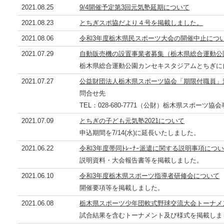
2021.08.25
9/4開催予定第3回元気塾延期について
2021.08.23
とちぎスポ協だより４号を掲載しました。
2021.08.06
令和3年度栃木県民スポーツ大会の開催中止につ
2021.07.29
自動販売機の設置事業者募集（栃木県総合運動公
栃木県総合運動公園カンセキスタジアムとちぎに
2021.07.27
公益財団法人栃木県スポーツ協会「期限付職員」
問合せ先
TEL：028-680-7771（公財）栃木県スポーツ
2021.07.09
とちぎの子ども元気塾2021について
申込期間を7/14(水)に延長いたしました。
2021.06.22
令和3年度帯同ﾄﾚｰﾅｰ派遣に関する説明事項につ
説明資料・大会報告書等を掲載しました。
2021.06.10
令和3年度栃木県スポーツ指導者研修会について
開催要項等を掲載しました。
2021.06.08
栃木県スポーツ少年団軟式野球交流大会トーナメ
試合結果を含むトーナメント及び様式を掲載しま