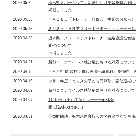
2020.05.29
栃木県スポーツ少年団活動における緊急時の対応
掲載しました
2020.05.26
７月１８日「トレーナー研修会」中止のお知らせ
2020.05.15
６月６日「女性アスリートサポートトレーナー育
2020.04.28
栃木県アスレティックトレーナー連絡協議会女性
開催について
再掲しました
2020.04.21
新型コロナウイルス感染症における対応について（
2020.04.15
「2020年度 競技団体代表者会議資料」を掲載し
2020.04.10
令和２年度「とちぎの子ども元気塾」開催延期に
2020.04.09
新型コロナウイルス感染症における対応について（
2020.04.07
4月19日（土）開催トレーナー研修会
開催延期のお知らせ
2020.03.31
公益財団法人栃木県体育協会の名称変更及び事務