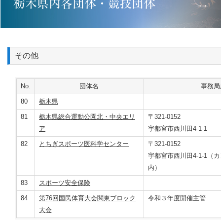
その他
No.
団体名
事務局
80
栃木県
81
栃木県総合運動公園北・中央エリ
〒321-0152
ア
宇都宮市西川田4-1-1
82
とちぎスポーツ医科学センター
〒321-0152
宇都宮市西川田4-1-1
内）
83
スポーツ安全保険
84
第76回国民体育大会関東ブロック
令和３年度開催主管
大会